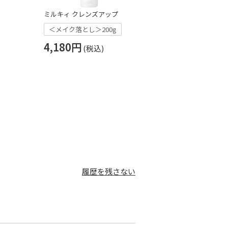
ミルキィ クレンズアップ
リセット ウォッ
＜メイク落とし＞200g
＜泡状洗顔料
4,180円
3,300円
履歴を残さない