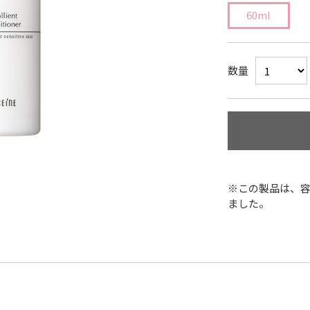
60ml
数量
※この製品は、
ました。