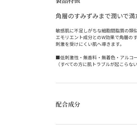
製品特徴
角層のすみずみまで潤いで満
敏感肌に不足しがちな細胞間脂質の類
エモリエント成分とのW効果で角層の
刺激を受けにくい肌へ導きます。
■低刺激性・無香料・無着色・アルコ
（すべての方に肌トラブルが起こらな
配合成分