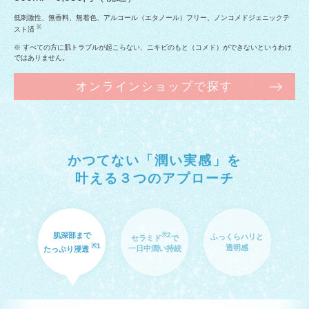
低刺激性、無香料、無着色、アルコール（エタノール）フリー、ノンコメドジェニックテ
※
スト済
※ すべての方に肌トラブルが起こらない、ニキビのもと（コメド）ができないというわけ
ではありません。
オンラインショップで探す
かつてない「潤い実感」を
叶える３つのアプローチ
肌深部まで
※2
ふっくらハリと
セラミド
で
※1
透明感
たっぷり浸透
一日中潤い持続