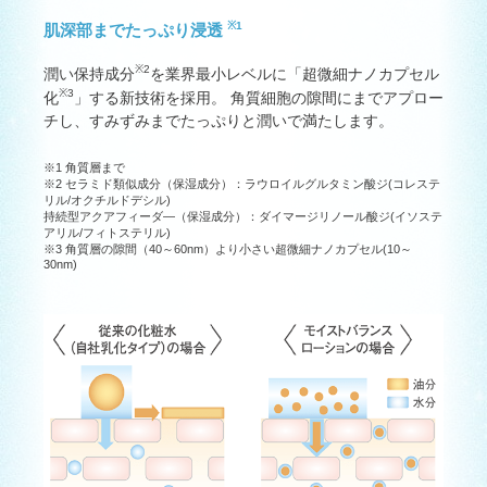
※1
肌深部までたっぷり浸透
※2
潤い保持成分
を業界最小レベルに「超微細ナノカプセル
※3
化
」する新技術を採用。 角質細胞の隙間にまでアプロー
チし、すみずみまでたっぷりと潤いで満たします。
※1 角質層まで
※2 セラミド類似成分（保湿成分）：ラウロイルグルタミン酸ジ(コレステ
リル/オクチルドデシル)
持続型アクアフィーダ―（保湿成分）：ダイマージリノール酸ジ(イソステ
アリル/フィトステリル)
※3 角質層の隙間（40～60nm）より小さい超微細ナノカプセル(10～
30nm)