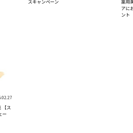
スキャンペーン
薬用
アに
ント
.02.27
 【ス
ェー