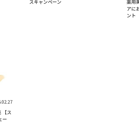
スキャンペーン
薬用
アに
ント
.02.27
 【ス
ェー