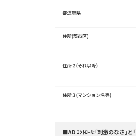
都道府県
住所(郡市区)
住所２(それ以降)
住所３(マンション名等)
■AD ｺﾝﾄﾛｰﾙ:｢刺激のなさ｣と｢