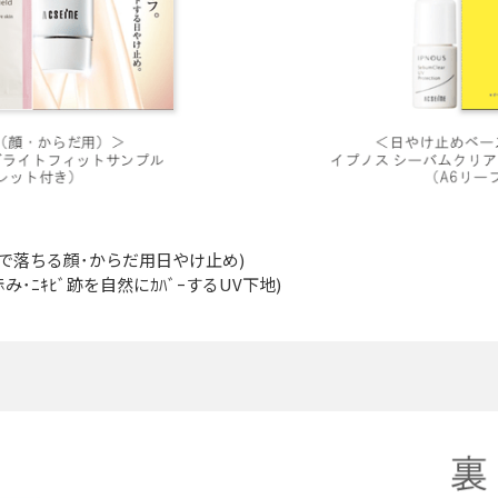
ｯﾄ(石ｹﾝで落ちる顔･からだ用日やけ止め)
ｼｮﾝ(赤み･ﾆｷﾋﾞ跡を自然にｶﾊﾞｰするUV下地)