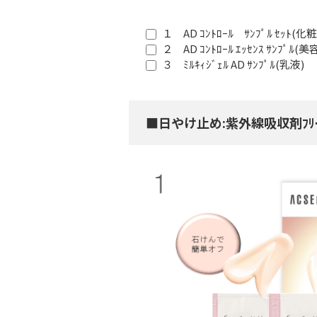
１ AD ｺﾝﾄﾛｰﾙ ｻﾝﾌﾟﾙ ｾｯﾄ(化
２ AD ｺﾝﾄﾛｰﾙ ｴｯｾﾝｽ ｻﾝﾌﾟﾙ(美
３ ﾐﾙｷｨｼﾞｪﾙ AD ｻﾝﾌﾟﾙ(乳液)
■日やけ止め:紫外線吸収剤ﾌﾘｰ｡ﾘ