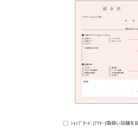
ｼｮｯﾌﾟｶｰﾄﾞ(ｱｸｾｰﾇ取扱い店舗