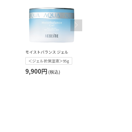
モイストバランス ジェル
リセット ウォッ
＜ジェル状保湿液＞95g
＜泡状洗顔料
9,900円
3,300円