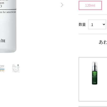
120ml
数量
あ