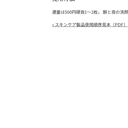
適量は500円硬貨1～2枚。 朝と夜の
« スキンケア製品使用順序見本（PDF）