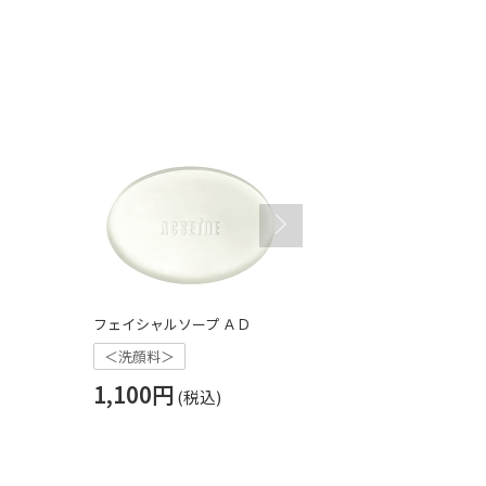
フェイシャルソープ ＡＤ
ミルキィ クレ
＜洗顔料＞
＜メイク落とし
1,100円
4,180円