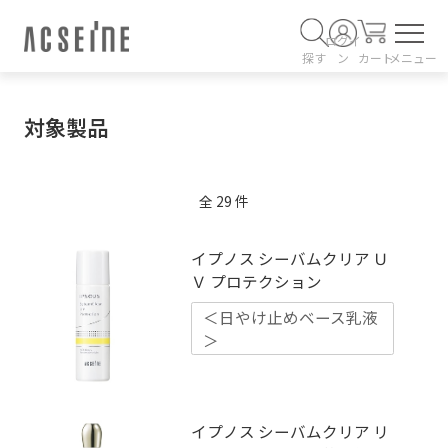
ログイ
探す
ン
カート
メニュー
対象製品
全
29
件
イプノス シーバムクリア Ｕ
Ｖ プロテクション
＜日やけ止めベース乳液
＞
イプノス シーバムクリア リ