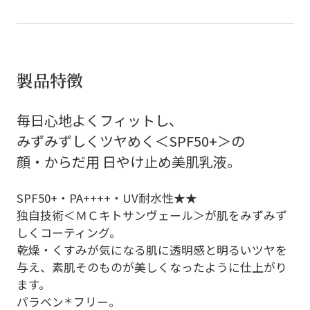
製品特徴
毎日心地よくフィットし、
みずみずしくツヤめく＜SPF50+＞の
顔・からだ用 日やけ止め美肌乳液。
SPF50+・PA++++・UV耐水性★★
独自技術＜ＭＣキトサンヴェール＞が肌をみずみず
しくコーティング。
乾燥・くすみが気になる肌に透明感と明るいツヤを
与え、素肌そのものが美しくなったように仕上がり
ます。
パラベン
＊
フリー。