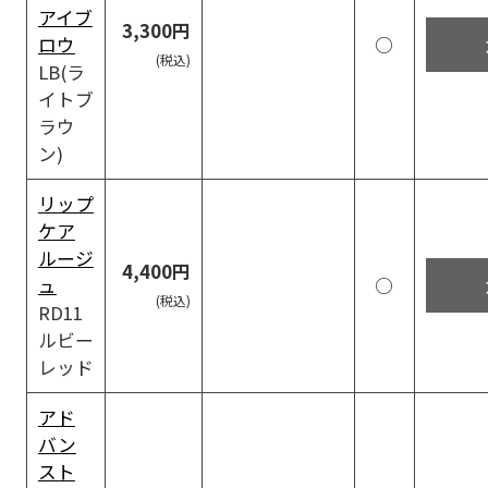
アイブ
3,300円
ロウ
○
LB(ラ
イトブ
ラウ
ン)
リップ
ケア
ルージ
4,400円
ュ
○
RD11
ルビー
レッド
アド
バン
スト