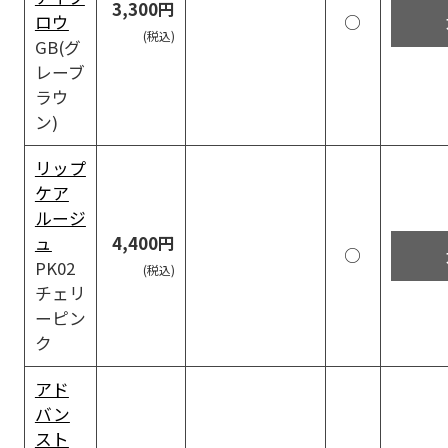
3,300円
ロウ
○
GB(グ
レーブ
ラウ
ン)
リップ
ケア
ルージ
ュ
4,400円
○
PK02
チェリ
ーピン
ク
アド
バン
スト