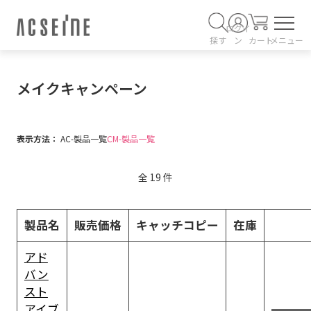
ログイ
探す
ン
カート
メニュー
メイクキャンペーン
表示方法：
AC-製品一覧
CM-製品一覧
全
19
件
製品名
販売価格
キャッチコピー
在庫
アド
バン
スト
アイブ