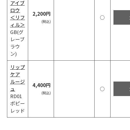
アイブ
ロウ
2,200円
＜リフ
○
ィル＞
GB(グ
レーブ
ラウ
ン)
リップ
ケア
ルージ
4,400円
ュ
○
RD01
ポピー
レッド