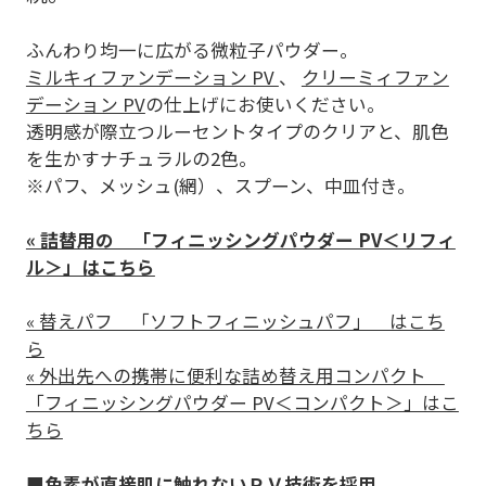
ふんわり均一に広がる微粒子パウダー。
ミルキィファンデーション PV
、
クリーミィファン
デーション PV
の仕上げにお使いください。
透明感が際立つルーセントタイプのクリアと、肌色
を生かすナチュラルの2色。
※パフ、メッシュ(網）、スプーン、中皿付き。
« 詰替用の 「フィニッシングパウダー PV＜リフィ
ル＞」はこちら
« 替えパフ 「ソフトフィニッシュパフ」 はこち
ら
« 外出先への携帯に便利な詰め替え用コンパクト
「フィニッシングパウダー PV＜コンパクト＞」はこ
ちら
■
色素が直接肌に触れない
ＰＶ技術
を採用