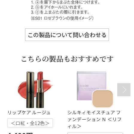
この製品について問い合わせる
こちらの製品もおすすめです
リップケア ルージュ
シルキィモイスチュア フ
Ａ
ァンデーション Ｎ ＜リフ
ョ
＜口紅・全12色＞
ィル＞