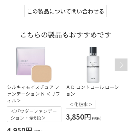
この製品について問い合わせる
こちらの製品もおすすめです
シルキィモイスチュア フ
ＡＤ コントロール ローシ
ミ
ァンデーション Ｎ ＜リフ
ョン
ィル＞
＜化粧水＞
2
＜パウダーファンデー
3,850円
4
ション・全6色＞
4,950円