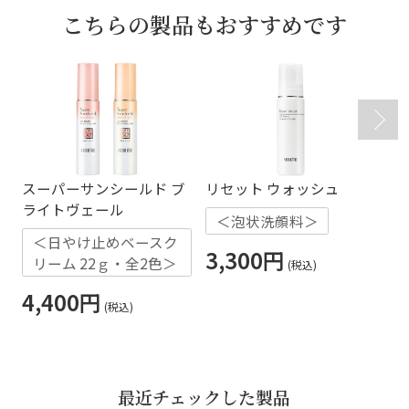
こちらの製品もおすすめです
スーパーサンシールド ブ
リセット ウォッシュ
Ａ
ライトヴェール
ョ
＜泡状洗顔料＞
＜日やけ止めベースク
3,300円
リーム 22ｇ・全2色＞
3
4,400円
最近チェックした製品