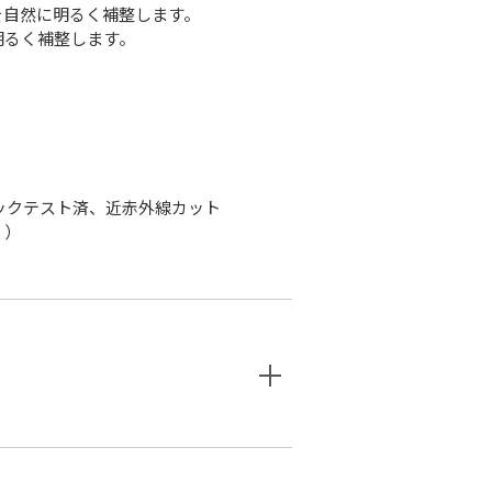
を自然に明るく補整します。
明るく補整します。
ックテスト済
、近赤外線カット
。）