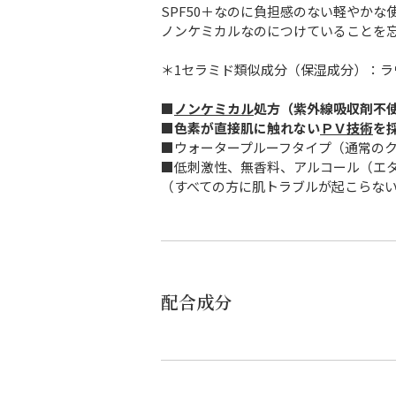
SPF50＋なのに負担感のない軽やか
ノンケミカルなのにつけていることを
＊1セラミド類似成分（保湿成分）：
■
ノンケミカル
処方（紫外線吸収剤不
■
色素が直接肌に触れない
ＰＶ技術
を
■ウォータープルーフタイプ（通常の
■低刺激性、無香料、アルコール（エ
（すべての方に肌トラブルが起こらな
配合成分