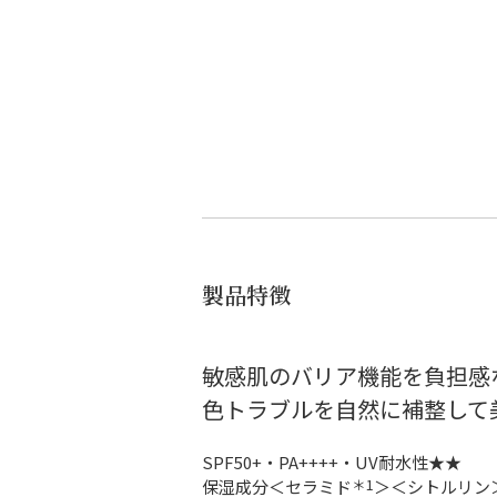
製品特徴
敏感肌のバリア機能を負担感
色トラブルを自然に補整して美
SPF50+・PA++++・UV耐水性★★
＊1
保湿成分＜セラミド
＞＜シトルリン