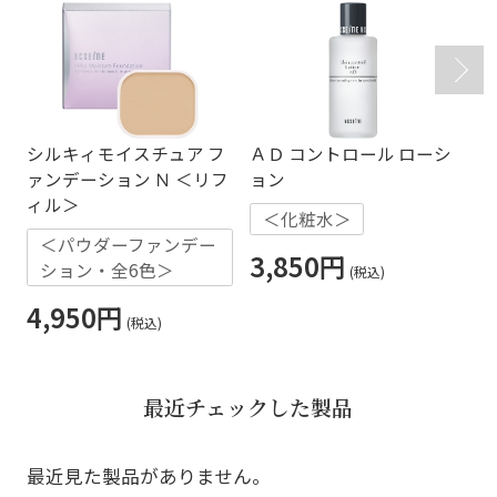
シルキィモイスチュア フ
ＡＤ コントロール ローシ
ミ
ァンデーション Ｎ ＜リフ
ョン
ィル＞
＜化粧水＞
2
＜パウダーファンデー
3,850円
4
ション・全6色＞
4,950円
最近チェックした製品
最近見た製品がありません。