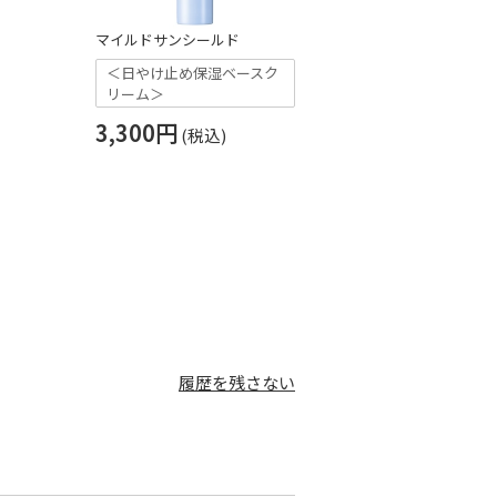
マイルドサンシールド
リセット ウォッ
＜日やけ止め保湿ベースク
＜泡状洗顔料
リーム＞
3,300円
3,300円
履歴を残さない