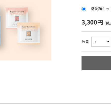
泡洗顔キッ
3,300円
数量