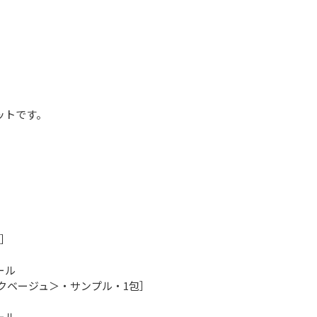
ットです。
分］
ール
ンクベージュ＞・サンプル・1包］
ール