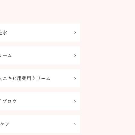
粧水
リーム
人ニキビ用薬用クリーム
イブロウ
Vケア