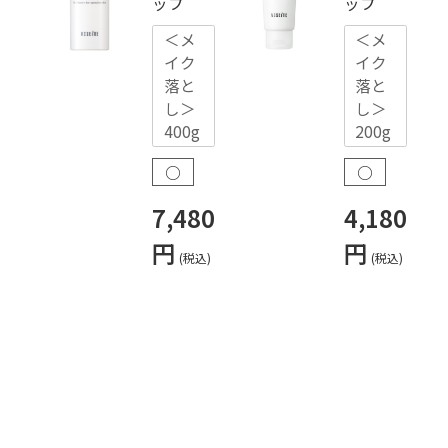
ップ
ップ
＜メ
＜メ
イク
イク
落と
落と
し＞
し＞
400g
200g
○
○
7,480
4,180
円
円