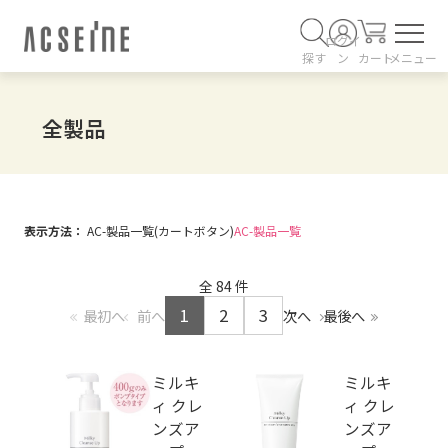
ログイ
探す
ン
カート
メニュー
全製品
表示方法：
AC-製品一覧(カートボタン)
AC-製品一覧
全
84
件
1
2
3
最初へ
前へ
次へ
最後へ
ミルキ
ミルキ
ィ クレ
ィ クレ
ンズア
ンズア