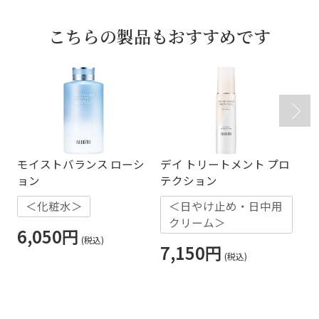
こちらの製品もおすすめです
モイストバランス ローシ
デイ トリートメント プロ
ミ
ョン
テクション
＜化粧水＞
＜日やけ止め・日中用
2
クリーム＞
6,050円
4
7,150円