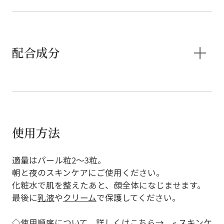
配合成分
使用方法
適量はパール粒2～3粒。
朝と夜のスキンケアにご使用ください。
化粧水で肌を整えたあと、顔全体になじませます。
最後に
乳液
や
クリーム
で保護してください。
◇使用順序について、詳しくはこちら→
« スキンケ