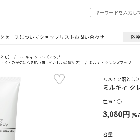
クセーヌについて
ショップリスト
お問い合わせ
医
落とし）
ミルキィ クレンズアップ
き・くすみが気になる肌（肌にやさしい角質ケア）
ミルキィ クレンズアップ
＜メイク落とし＞1
ミルキィ ク
在庫：○
3,080円
容量