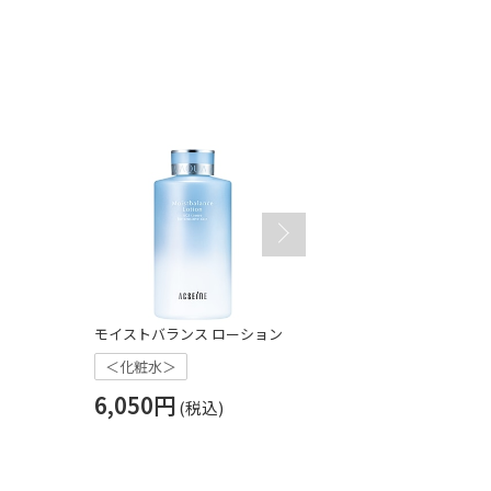
モイストバランス ローション
ＡＤ コントロー
＜化粧水＞
＜化粧水＞
6,050円
3,850円