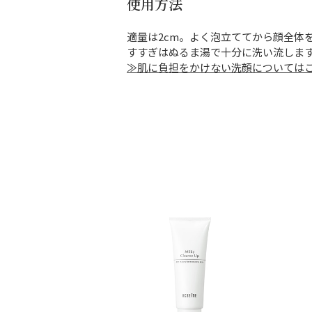
使用方法
適量は2cm。よく泡立ててから顔全体
すすぎはぬるま湯で十分に洗い流しま
≫肌に負担をかけない洗顔については